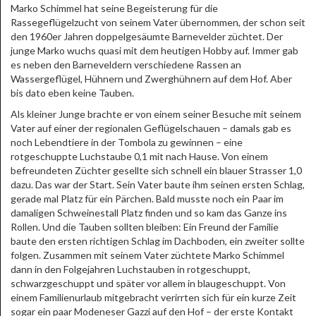
Marko Schimmel hat seine Begeisterung für die
Rassegeflügelzucht von seinem Vater übernommen, der schon seit
den 1960er Jahren doppelgesäumte Barnevelder züchtet. Der
junge Marko wuchs quasi mit dem heutigen Hobby auf. Immer gab
es neben den Barneveldern verschiedene Rassen an
Wassergeflügel, Hühnern und Zwerghühnern auf dem Hof. Aber
bis dato eben keine Tauben.
Als kleiner Junge brachte er von einem seiner Besuche mit seinem
Vater auf einer der regionalen Geflügelschauen – damals gab es
noch Lebendtiere in der Tombola zu gewinnen – eine
rotgeschuppte Luchstaube 0,1 mit nach Hause. Von einem
befreundeten Züchter gesellte sich schnell ein blauer Strasser 1,0
dazu. Das war der Start. Sein Vater baute ihm seinen ersten Schlag,
gerade mal Platz für ein Pärchen. Bald musste noch ein Paar im
damaligen Schweinestall Platz finden und so kam das Ganze ins
Rollen. Und die Tauben sollten bleiben: Ein Freund der Familie
baute den ersten richtigen Schlag im Dachboden, ein zweiter sollte
folgen. Zusammen mit seinem Vater züchtete Marko Schimmel
dann in den Folgejahren Luchstauben in rotgeschuppt,
schwarzgeschuppt und später vor allem in blaugeschuppt. Von
einem Familienurlaub mitgebracht verirrten sich für ein kurze Zeit
sogar ein paar Modeneser Gazzi auf den Hof – der erste Kontakt