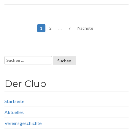
Seitennummerierung
1
2
…
7
Nächste
der
Beiträge
Suchen
nach:
Der Club
Startseite
Aktuelles
Vereinsgeschichte